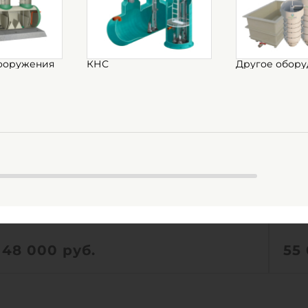
ооружения
КНС
Другое обору
ГРИНЛОС Пв 800/1500
ГР
Есть в наличии
Ес
Объем:
0.8 м3
Объ
Д х Ш х В:
0.8х0.8х1.5 м
Д х 
48 000
руб.
55
Вес:
54.2 кг
Вес:
Д х Ш х В:
0.8х0.8х1.5 м
Д х 