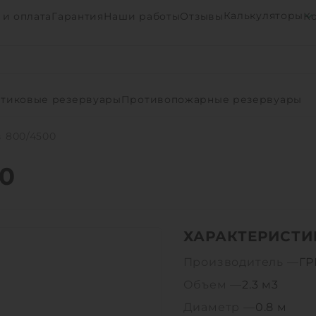
Калькуляторы
 и оплата
Гарантия
Наши работы
Отзывы
К
тиковые резервуары
Противопожарные резервуары
 800/4500
0
ХАРАКТЕРИСТИ
Производитель —
Г
Объем —
2.3 м3
Диаметр —
0.8 м