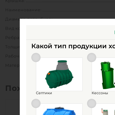
Крышка:
Наименование:
Диаметр патрубков:
Вид колодца:
Ребра жесткости:
Какой тип продукции х
Толщина стенок, мм:
Рабочая температура:
Материал:
Похожие товары
Септики
Кессоны