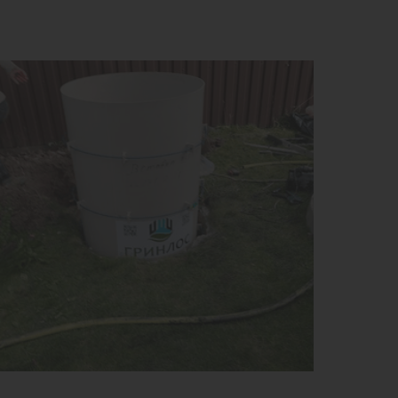
ем:
1 м3
к службы:
50 лет
ота без горловины:
2000 мм
1
КУПИТЬ