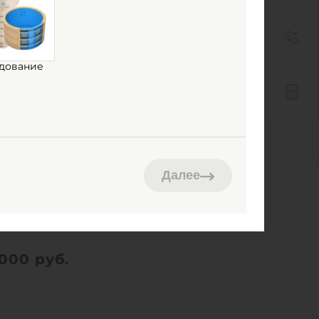
дование
ИНЛОС Пв 800/2000
Далее
ть в наличии
ем:
1 м3
Ш х В:
0.8х0.8х2 м
 000
руб.
69.3 кг
Ш х В:
0.8х0.8х2 м