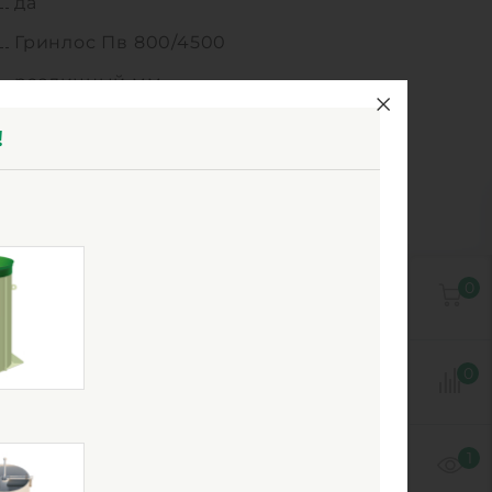
да
Гринлос Пв 800/4500
различный мм
поворотный
!
1
7
от -30°C до +30°C
стеклопластик
0
0
1