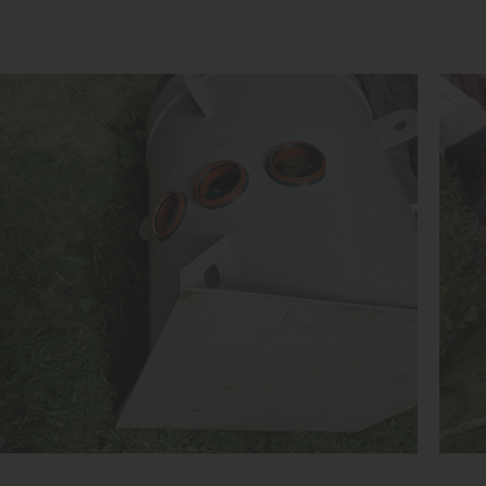
Объем:
0.8 м3
Объ
Срок службы:
50 лет
Сро
Высота без горловины:
1500 мм
Выс
1
КУПИТЬ