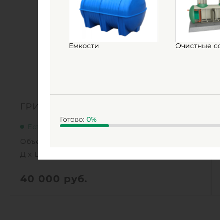
Емкости
Очистные с
ГРИНЛОС Пв 800/1000
Готово:
0
%
Есть в наличии
Объем:
0.5 м3
Д х Ш х В:
0.8х0.8х1 м
40 000
руб.
Вес:
39.1 кг
Д х Ш х В:
0.8х0.8х1 м