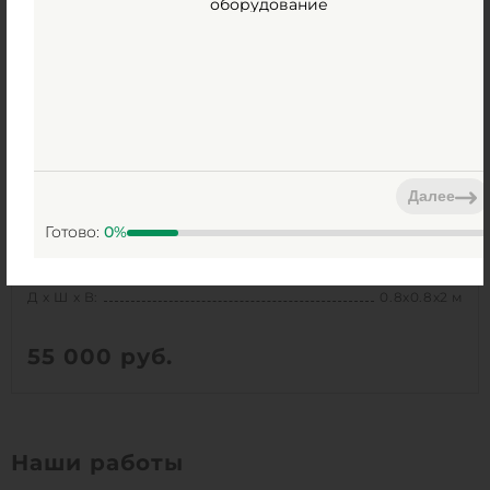
оборудование
Высота без горловины:
1500 мм
1
КУПИТЬ
Далее
ГРИНЛОС Пв 800/2000
Готово:
0
%
Есть в наличии
Объем:
1 м3
Д х Ш х В:
0.8х0.8х2 м
55 000
руб.
Вес:
69.3 кг
Д х Ш х В:
0.8х0.8х2 м
Наши работы
Объем:
1 м3
Срок службы:
50 лет