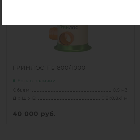
ГРИНЛОС Пв 800/1000
Есть в наличии
Объем:
0.5 м3
Д х Ш х В:
0.8х0.8х1 м
40 000
руб.
Вес:
39.1 кг
Д х Ш х В:
0.8х0.8х1 м