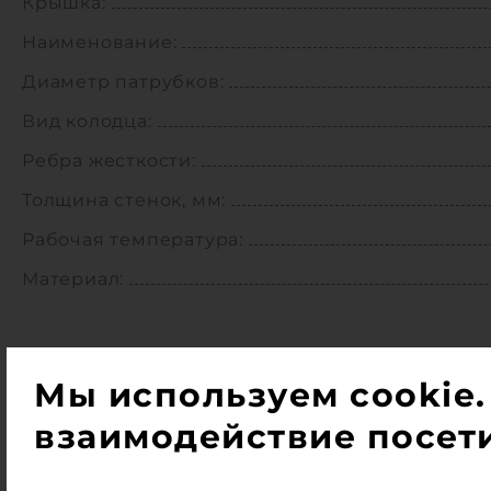
Крышка:
Наименование:
Диаметр патрубков:
Вид колодца:
Ребра жесткости:
Толщина стенок, мм:
Рабочая температура:
Материал:
Похожие товары
Мы используем cookie.
взаимодействие посети