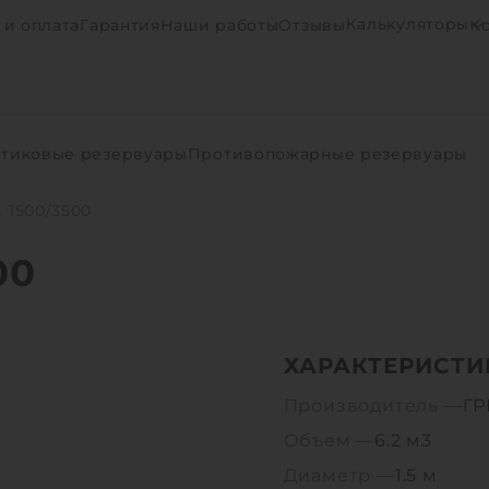
Калькуляторы
 и оплата
Гарантия
Наши работы
Отзывы
К
тиковые резервуары
Противопожарные резервуары
1500/3500
00
ХАРАКТЕРИСТИ
Производитель —
Г
Объем —
6.2 м3
Диаметр —
1.5 м