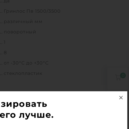
да
Гринлос Пв 1500/3500
различный мм
поворотный
1
8
от -30°C до +30°C
стеклопластик
0
0
изировать
его лучше.
1