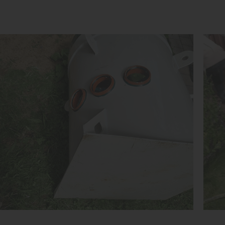
Объем:
0.8 м3
Объ
Срок службы:
50 лет
Сро
Высота без горловины:
1500 мм
Выс
1
КУПИТЬ