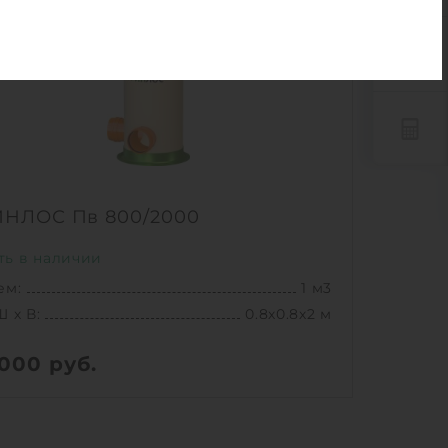
ИНЛОС Пв 800/2000
ть в наличии
ем:
1 м3
Ш х В:
0.8х0.8х2 м
 000
руб.
69.3 кг
Ш х В:
0.8х0.8х2 м