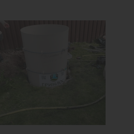
ем:
1 м3
к службы:
50 лет
ота без горловины:
2000 мм
1
КУПИТЬ