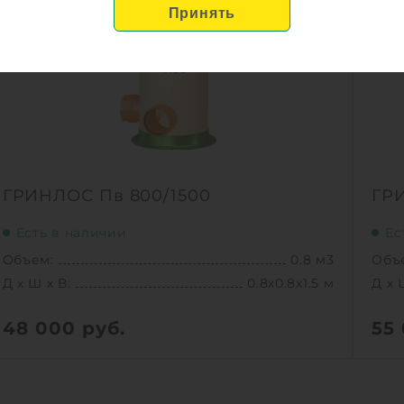
ГРИНЛОС Пв 800/1500
ГР
Есть в наличии
Ес
Объем:
0.8 м3
Объ
Д х Ш х В:
0.8х0.8х1.5 м
Д х 
48 000
руб.
55
Вес:
54.2 кг
Вес:
Д х Ш х В:
0.8х0.8х1.5 м
Д х 