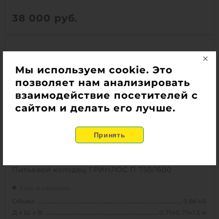
38 000
руб.
Вес:
34 кг
Д х Ш х В:
0.75х0.75х1 м
Объем:
0.44 м3
Мы используем cookie. Это
Срок службы:
50 лет
позволяет нам анализировать
Высота без горловины:
1000 мм
взаимодействие посетителей с
сайтом и делать его лучше.
1
КУПИТЬ
Питьевой колодец ГРИНЛОС П 750/1500
Есть в наличии
Объем:
0.66 м3
Д х Ш х В:
0.75х0.75х1.5 м