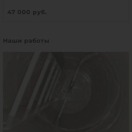
47 000
руб.
Вес:
44 кг
Д х Ш х В:
0.75х0.75х1.5 м
Наши работы
Объем:
0.66 м3
Срок службы:
50 лет
Высота без горловины:
1500 мм
1
КУПИТЬ