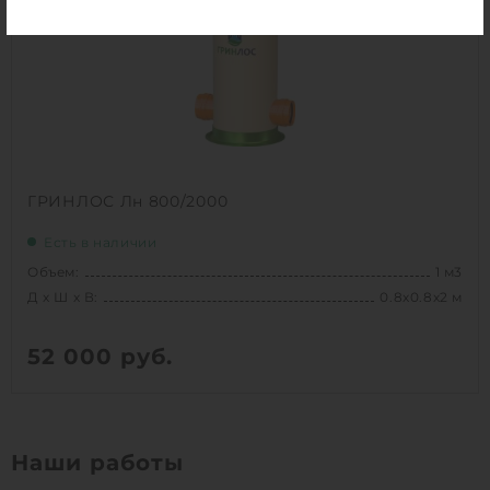
Высота без горловины:
1500 мм
1
КУПИТЬ
ГРИНЛОС Лн 800/2000
Есть в наличии
Объем:
1 м3
Д х Ш х В:
0.8х0.8х2 м
52 000
руб.
Вес:
69.3 кг
Д х Ш х В:
0.8х0.8х2 м
Наши работы
Объем:
1 м3
Срок службы:
50 лет