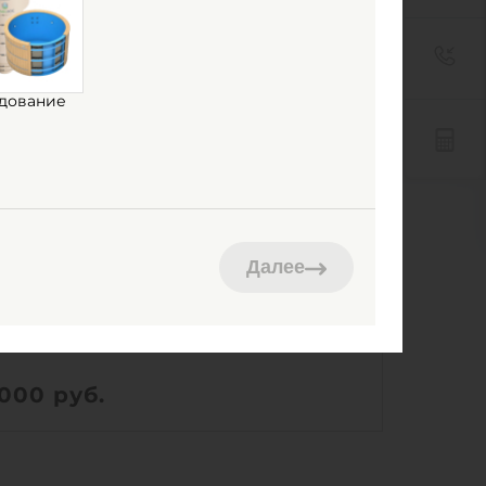
дование
ИНЛОС Кн 800/2000
Далее
ть в наличии
ем:
1 м3
Ш х В:
0.8х0.8х2 м
 000
руб.
69.3 кг
Ш х В:
0.8х0.8х2 м