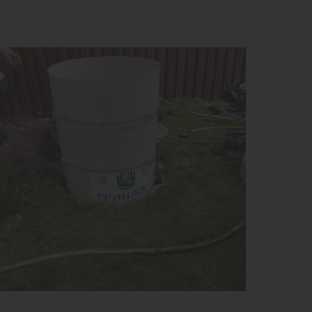
ем:
1 м3
к службы:
50 лет
ота без горловины:
2000 мм
1
КУПИТЬ