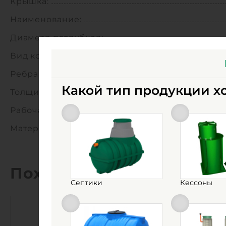
Крышка:
Наименование:
Диаметр патрубков:
Вид колодца:
Ребра жесткости:
Какой тип продукции х
Толщина стенок, мм:
Рабочая температура:
Материал:
Похожие товары
Септики
Кессоны