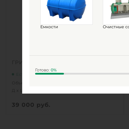
Емкости
Очистные с
ГРИНЛОС Кн 800/1000
Готово:
0
%
Есть в наличии
Объем:
0.5 м3
Д х Ш х В:
0.8х0.8х1 м
39 000
руб.
Вес:
39.1 кг
Д х Ш х В:
0.8х0.8х1 м