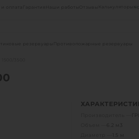
Калькуляторы
 и оплата
Гарантия
Наши работы
Отзывы
К
тиковые резервуары
Противопожарные резервуары
1500/3500
00
ХАРАКТЕРИСТИ
Производитель —
Г
Объем —
6.2 м3
Диаметр —
1.5 м