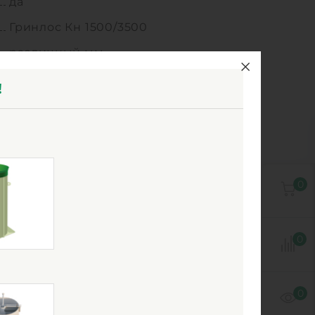
да
Гринлос Кн 1500/3500
различный мм
контрольный
!
1
8
от -30°C до +30°C
стеклопластик
0
0
0