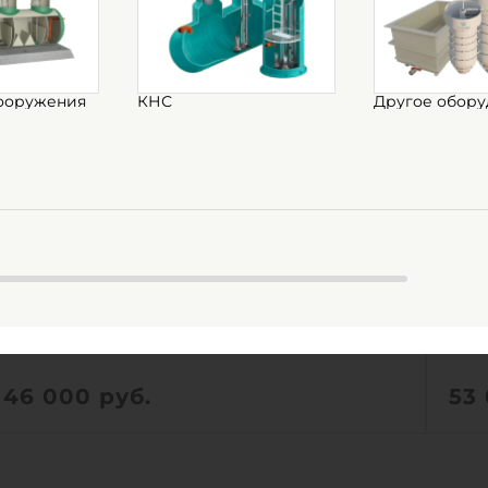
ооружения
КНС
Другое обору
ГРИНЛОС Кн 800/1500
ГР
Есть в наличии
Ес
Объем:
0.8 м3
Объ
Д х Ш х В:
0.8х0.8х1.5 м
Д х 
46 000
руб.
53
Вес:
54.2 кг
Вес:
Д х Ш х В:
0.8х0.8х1.5 м
Д х 