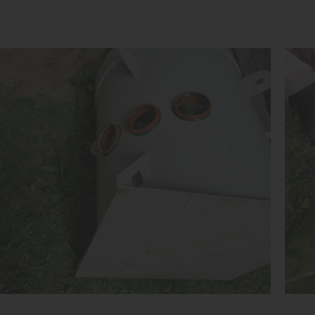
Объем:
0.8 м3
Объ
Срок службы:
50 лет
Сро
Высота без горловины:
1500 мм
Выс
1
КУПИТЬ