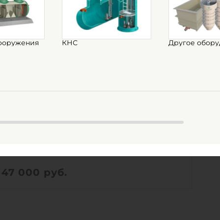
ооружения
КНС
Другое обору
Канализационный колодец
ГРИНЛОС К 750/1500
Есть в наличии
Объем:
0.66 м3
Д х Ш х В:
0.75х0.75х1.5 м
47 000
руб.
Вес:
44 кг
Д х Ш х В:
0.75х0.75х1.5 м
Объем:
0.66 м3