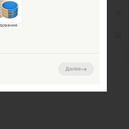
дование
Далее