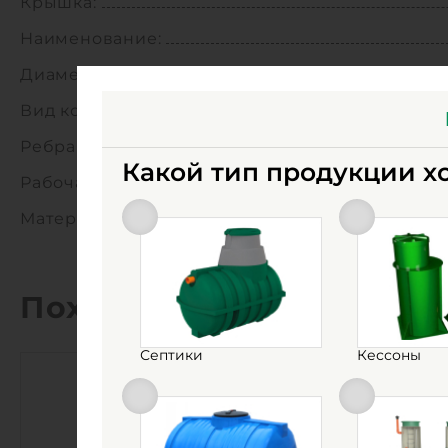
Крышка:
Наименование:
Диаметр патрубков:
Вид колодца:
Ребра жесткости:
Какой тип продукции х
Рабочая температура:
Материал:
Похожие товары
Септики
Кессоны