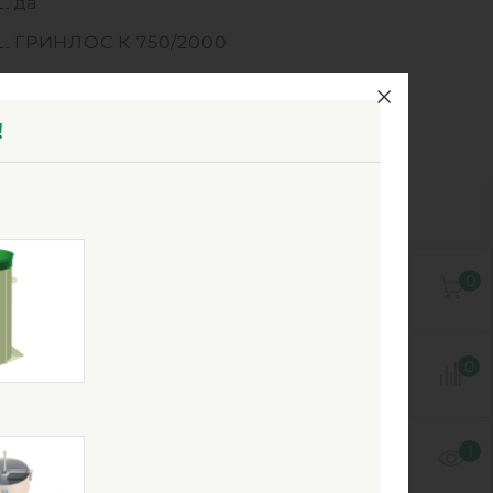
да
ГРИНЛОС К 750/2000
различный мм
канализационный
!
1
+30/-30
полипропилен
0
0
1