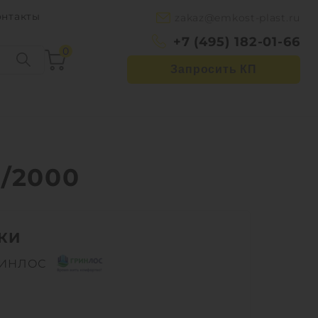
онтакты
zakaz@emkost-plast.ru
+7 (495) 182-01-66
0
Запросить КП
/2000
КИ
РИНЛОС