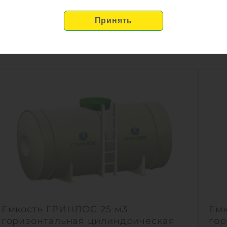
Емкость ГРИНЛОС 25 м3
Ем
горизонтальная цилиндрическая
гор