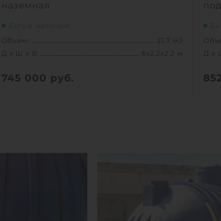
наземная
по
Есть в наличии
Ес
Объем:
21.7 м3
Объ
Д х Ш х В:
6х2.2х2.2 м
Д х 
745 000
руб.
85
Вес:
671 кг
Вес:
Д х Ш х В:
6х2.2х2.2 м
Д х 
Объем:
21.7 м3
Объ
1
КУПИТЬ