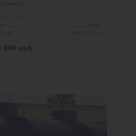
дземная
ть в наличии
ем:
20 м3
Ш х В:
5.5х2.2х2.2 м
2 000
руб.
778 кг
Ш х В:
5.5х2.2х2.2 м
ем:
20 м3
1
КУПИТЬ