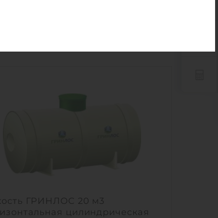
кость ГРИНЛОС 20 м3
изонтальная цилиндрическая