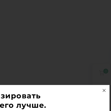
0
0
изировать
его лучше.
0