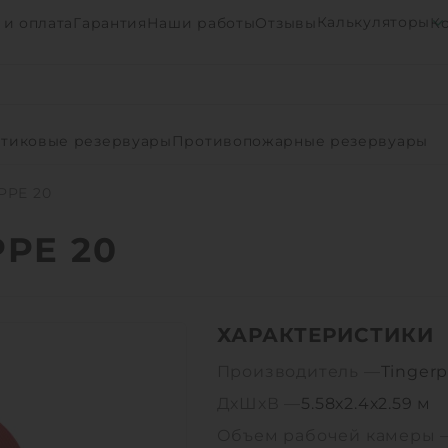
Калькуляторы
 и оплата
Гарантия
Наши работы
Отзывы
К
тиковые резервуары
Противопожарные резервуары
 PPE 20
PPE 20
ХАРАКТЕРИСТИКИ
Производитель —
Tingerp
ДхШхВ —
5.58х2.4х2.59 м
Объем рабочей камеры 