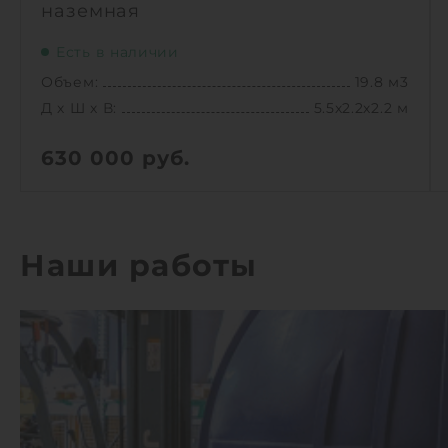
наземная
Есть в наличии
Объем:
19.8 м3
Д х Ш х В:
5.5х2.2х2.2 м
630 000
руб.
Вес:
635 кг
Д х Ш х В:
5.5х2.2х2.2 м
Объем:
19.8 м3
Наши работы
1
КУПИТЬ