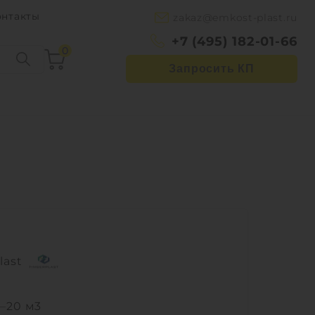
онтакты
zakaz@emkost-plast.ru
+7 (495) 182-01-66
0
Запросить КП
last
—
20 м3