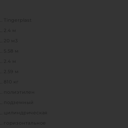
Tingerplast
2.4 м
20 м3
5.58 м
2.4 м
2.59 м
810 кг
полиэтилен
подземный
цилиндрическая
горизонтальное