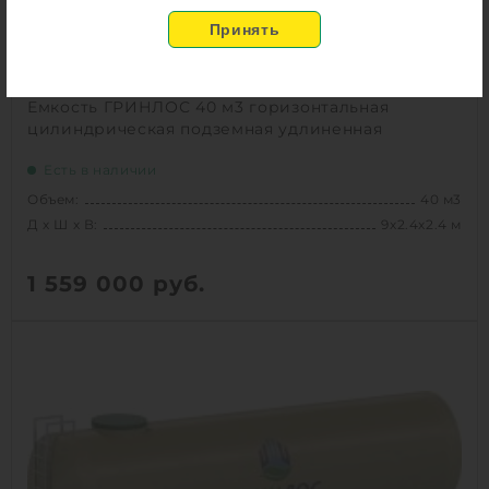
Емкость ГРИНЛОС 40 м3 горизонтальная
цилиндрическая подземная удлиненная
Есть в наличии
Объем:
40 м3
Д х Ш х В:
9х2.4х2.4 м
1 559 000
руб.
Вес:
1299 кг
Д х Ш х В:
9х2.4х2.4 м
Объем:
40 м3
1
КУПИТЬ