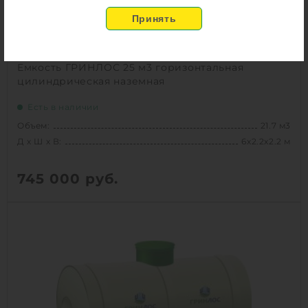
Емкость ГРИНЛОС 25 м3 горизонтальная
цилиндрическая наземная
Есть в наличии
Объем:
21.7 м3
Д х Ш х В:
6х2.2х2.2 м
745 000
руб.
Вес:
671 кг
Д х Ш х В:
6х2.2х2.2 м
Объем:
21.7 м3
1
КУПИТЬ