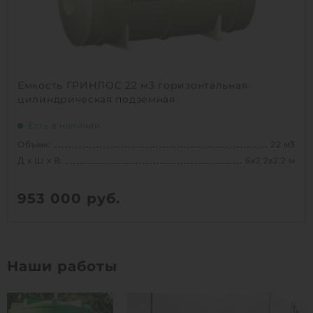
Емкость ГРИНЛОС 22 м3 горизонтальная
цилиндрическая подземная
Есть в наличии
Объем:
22 м3
Д х Ш х В:
6х2.2х2.2 м
953 000
руб.
Вес:
702.05 кг
Д х Ш х В:
6х2.2х2.2 м
Наши работы
Объем:
22 м3
1
КУПИТЬ