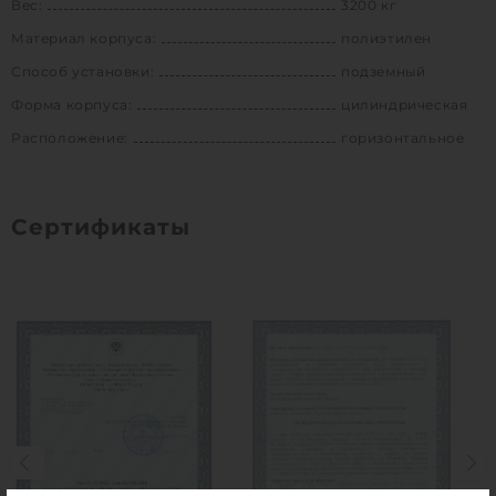
Вес:
3200 кг
Материал корпуса:
полиэтилен
Способ установки:
подземный
Форма корпуса:
цилиндрическая
Расположение:
горизонтальное
Сертификаты