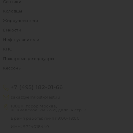
Септики
Колодцы
Жироуловители
Емкости
Нефтеуловители
КНС
Пожарные резервуары
Кессоны
+7 (495) 182-01-66
zakaz@emkost-plast.ru
108811, город Москва,
ш. Киевское, км 22-Й, двлд. 4 стр. 2
Время работы: пн-пт 9:00-18:00
ИНН: 9724018440