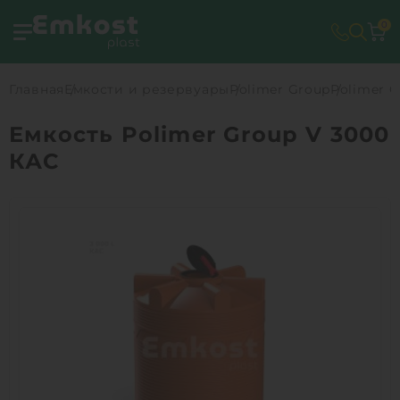
0
Главная
Емкости и резервуары
Polimer Group
Polimer G
Емкость Polimer Group V 3000
КАС