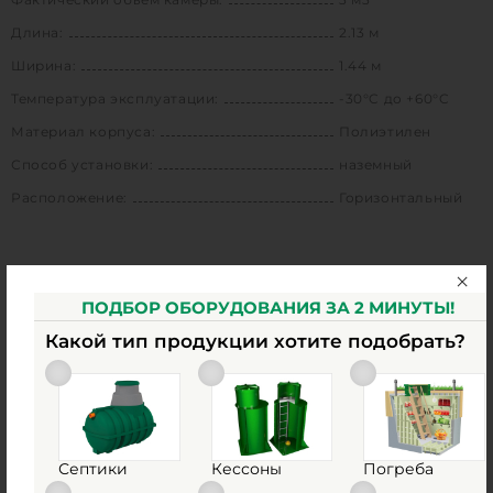
Длина:
2.13 м
Ширина:
1.44 м
Температура эксплуатации:
-30°C до +60°C
Материал корпуса:
Полиэтилен
Способ установки:
наземный
Расположение:
Горизонтальный
Сертификаты
ПОДБОР ОБОРУДОВАНИЯ ЗА 2 МИНУТЫ!
Какой тип продукции хотите подобрать?
Септики
Кессоны
Погреба