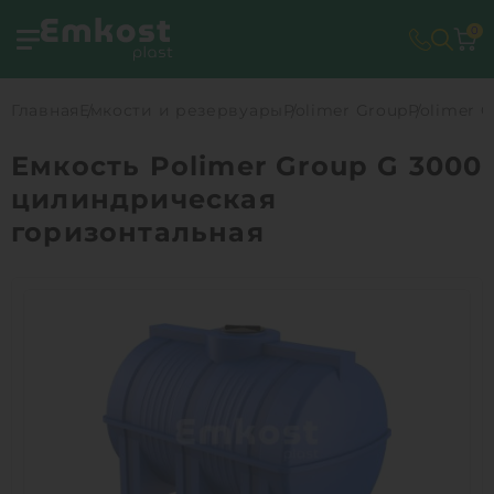
0
Главная
Емкости и резервуары
Polimer Group
Polimer 
Емкость Polimer Group G 3000
цилиндрическая
горизонтальная