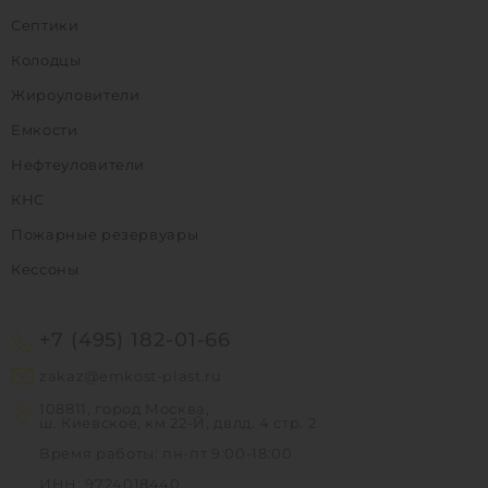
Септики
Колодцы
Жироуловители
Емкости
Нефтеуловители
КНС
Пожарные резервуары
Кессоны
+7 (495) 182-01-66
zakaz@emkost-plast.ru
108811, город Москва,
ш. Киевское, км 22-Й, двлд. 4 стр. 2
Время работы: пн-пт 9:00-18:00
ИНН: 9724018440