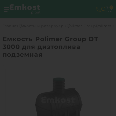
0
Главная
Емкости и резервуары
Polimer Group
Polimer 
Емкость Polimer Group DT
3000 для дизтоплива
подземная