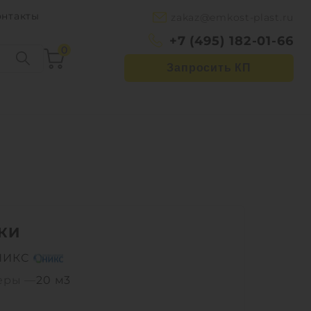
онтакты
zakaz@emkost-plast.ru
+7 (495) 182-01-66
0
Запросить КП
КИ
НИКС
еры —
20 м3