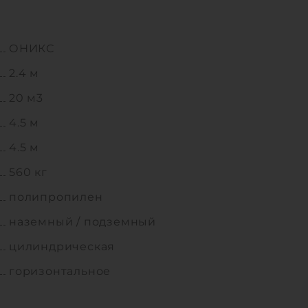
ОНИКС
2.4 м
20 м3
4.5 м
4.5 м
560 кг
полипропилен
наземный / подземный
цилиндрическая
горизонтальное