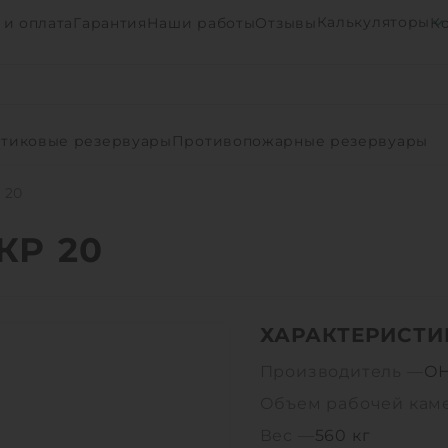
Калькуляторы
 и оплата
Гарантия
Наши работы
Отзывы
К
тиковые резервуары
Противопожарные резервуары
 20
КР 20
ХАРАКТЕРИСТИ
Производитель —
О
Объем рабочей кам
Вес —
560 кг