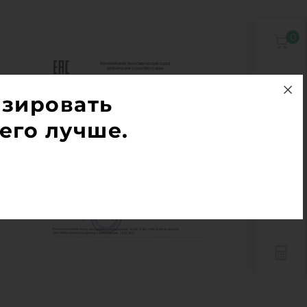
0
0
изировать
его лучше.
0