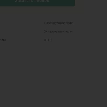
Заказать звонок
Пескоуловители
Жироуловители
ели
КНС