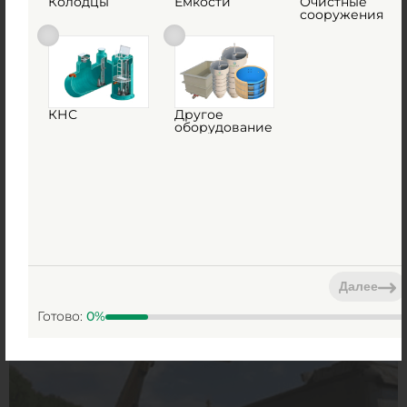
Колодцы
Емкости
Очистные
сооружения
КНС
Другое
оборудование
Далее
Готово:
0
%