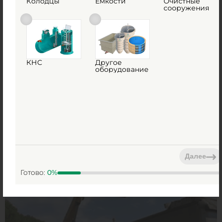
Колодцы
Емкости
Очистные
сооружения
КНС
Другое
оборудование
Далее
Готово:
0
%