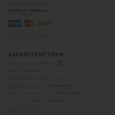
Доставка по России:
Тариф: от +5500 руб
Срок: завтра
Подробнее о доставке
ХАРАКТЕРИСТИКИ
Производитель —
Ниотекс
ДхШхВ —
3х1.5х1.15 м
Объем рабочей камеры —
5 м3
Материал корпуса —
полипропилен
Темп. эксплуатации —
от - 150°С до + 260°С
Способ установки —
наземный
Все характеристики