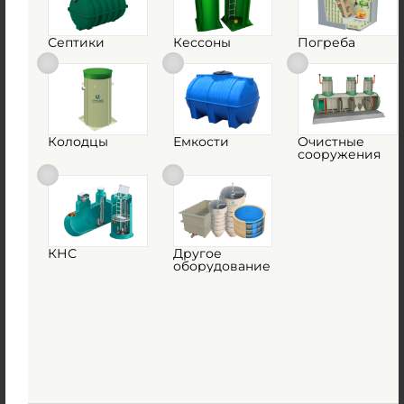
Септики
Кессоны
Погреба
Емкость ГРИНЛОС 5 м3 горизонтальная
цилиндрическая подземная
Колодцы
Емкости
Очистные
сооружения
Есть в наличии
Объем:
5 м3
Д х Ш х В:
3.3х1.44х1.44 м
380 000
руб.
КНС
Другое
оборудование
Вес:
170 кг
Д х Ш х В:
3.3х1.44х1.44 м
Объем:
5 м3
1
КУПИТЬ