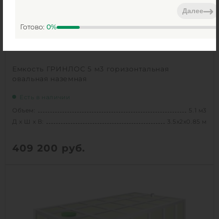
Далее
Готово:
0
%
Емкость ГРИНЛОС 5 м3 горизонтальная
овальная наземная
Есть в наличии
Объем:
5.1 м3
Д х Ш х В:
3.5х2х0.85 м
409 200
руб.
Вес:
146.8 кг
Д х Ш х В:
3.5х2х0.85 м
Объем:
5.1 м3
Высота без горловины:
800 мм