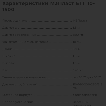
Характеристики М3Пласт ЕТГ 10-
1500
Производитель:
М3Пласт
Диаметр:
1.5 м
Диаметр горловины:
800 мм
Фактический объем камеры:
10 м3
Длина:
5.7 м
Ширина:
1.5 м
Высота:
1.5 м
Вес:
348 кг
Температура эксплуатации:
от -30°C до +60°C
Диаметр труб (вх/вых):
110/160/200/250/315
мм
Материал корпуса:
стеклопластик
Способ установки:
наземный,
подземный