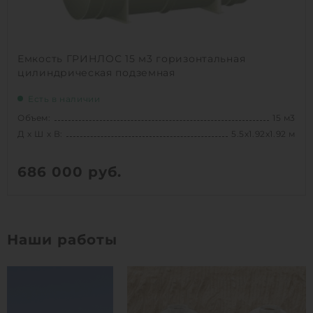
Емкость ГРИНЛОС 15 м3 горизонтальная
цилиндрическая подземная
Есть в наличии
Объем:
15 м3
Д х Ш х В:
5.5х1.92х1.92 м
686 000
руб.
Вес:
567 кг
Д х Ш х В:
5.5х1.92х1.92 м
Наши работы
Объем:
15 м3
1
КУПИТЬ