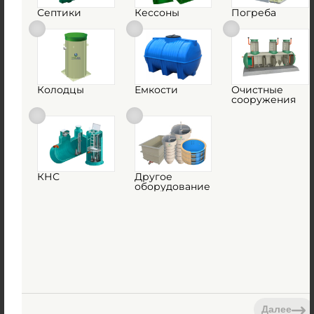
Септики
Кессоны
Погреба
Емкость ГРИНЛОС 16 м3 горизонтальная
цилиндрическая подземная
Есть в наличии
Объем:
16.4 м3
Колодцы
Емкости
Очистные
сооружения
Д х Ш х В:
6х1.9х1.9 м
710 000
руб.
Вес:
607 кг
КНС
Другое
оборудование
Д х Ш х В:
6х1.9х1.9 м
Объем:
16.4 м3
1
КУПИТЬ
Далее