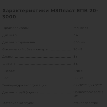
Характеристики М3Пласт ЕПВ 20-
3000
Производитель:
М3Пласт
Диаметр:
3 м
Диаметр горловины:
800 мм
Фактический объем камеры:
20 м3
Длина:
3 м
Ширина:
3 м
Высота:
2.98 м
Вес:
506 кг
Температура эксплуатации:
от -30°C до +60°C
Диаметр труб (вх/вых):
110/160/200/250/315
мм
Материал корпуса:
стеклопластик