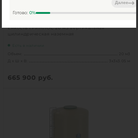
Далее
Готово:
0
%
Емкость ГРИНЛОС 20 м3 вертикальная
цилиндрическая наземная
Есть в наличии
Объем:
20 м3
Д х Ш х В:
3х3х3.05 м
665 900
руб.
Вес:
505 кг
Д х Ш х В:
3х3х3.05 м
Объем:
20 м3
Высота без горловины:
3000 мм
1
КУПИТЬ