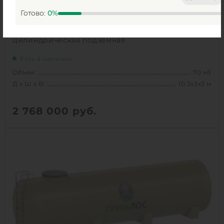
Готово:
0
%
Емкость ГРИНЛОС 70 м3 горизонтальная
цилиндрическая подземная
Есть в наличии
Объем:
70 м3
Д х Ш х В:
10.3х3х3 м
2 768 000
руб.
Вес:
2238 кг
Д х Ш х В:
10.3х3х3 м
Объем:
70 м3
1
КУПИТЬ