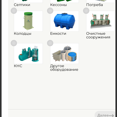
Септики
Кессоны
Погреба
Емкость ГРИНЛОС 65 м3 горизонтальная
цилиндрическая подземная
Есть в наличии
Объем:
65 м3
Колодцы
Емкости
Очистные
сооружения
Д х Ш х В:
9.5х3х3 м
2 605 000
руб.
Вес:
2100 кг
КНС
Другое
оборудование
Д х Ш х В:
9.5х3х3 м
Объем:
65 м3
1
КУПИТЬ
Далее