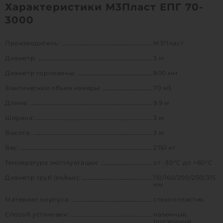
Характеристики М3Пласт ЕПГ 70-
3000
Производитель:
М3Пласт
Диаметр:
3 м
Диаметр горловины:
800 мм
Фактический объем камеры:
70 м3
Длина:
9.9 м
Ширина:
3 м
Высота:
3 м
Вес:
2761 кг
Температура эксплуатации:
от -30°C до +60°C
Диаметр труб (вх/вых):
110/160/200/250/315
мм
Материал корпуса:
стеклопластик
Способ установки:
наземный,
подземный