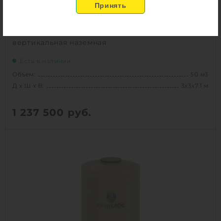
Емкость Гринлос стеклопластиковая 50-3000
вертикальная наземная
Есть в наличии
Объем:
50 м3
Д х Ш х В:
3х3х7.1 м
1 237 500
руб.
Вес:
1485 кг
Д х Ш х В:
3х3х7.1 м
Объем:
50 м3
1
КУПИТЬ