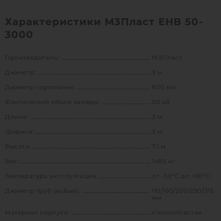
Характеристики М3Пласт ЕНВ 50-
3000
Производитель:
М3Пласт
Диаметр:
3 м
Диаметр горловины:
800 мм
Фактический объем камеры:
50 м3
Длина:
3 м
Ширина:
3 м
Высота:
7.1 м
Вес:
1485 кг
Температура эксплуатации:
от -30°C до +60°C
Диаметр труб (вх/вых):
110/160/200/250/315
мм
Материал корпуса:
стеклопластик