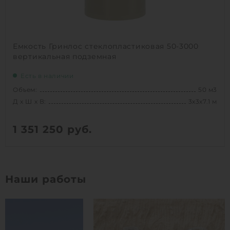
Емкость Гринлос стеклопластиковая 50-3000
вертикальная подземная
Есть в наличии
Объем:
50 м3
Д х Ш х В:
3х3х7.1 м
1 351 250
руб.
Вес:
1485 кг
Д х Ш х В:
3х3х7.1 м
Наши работы
Объем:
50 м3
1
КУПИТЬ