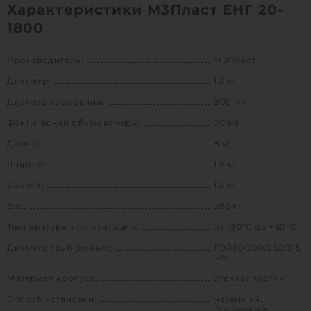
Характеристики М3Пласт ЕНГ 20-
1800
Производитель:
М3Пласт
Диаметр:
1.8 м
Диаметр горловины:
800 мм
Фактический объем камеры:
20 м3
Длина:
8 м
Ширина:
1.8 м
Высота:
1.8 м
Вес:
586 кг
Температура эксплуатации:
от -30°C до +60°C
Диаметр труб (вх/вых):
110/160/200/250/315
мм
Материал корпуса:
стеклопластик
Способ установки:
наземный,
подземный