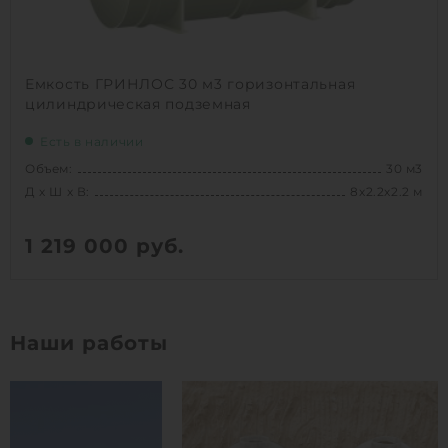
Емкость ГРИНЛОС 30 м3 горизонтальная
цилиндрическая подземная
Есть в наличии
Объем:
30 м3
Д х Ш х В:
8х2.2х2.2 м
1 219 000
руб.
Вес:
1020 кг
Д х Ш х В:
8х2.2х2.2 м
Наши работы
Объем:
30 м3
1
КУПИТЬ