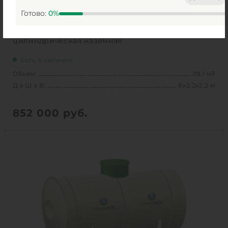
Готово:
0
%
Емкость ГРИНЛОС 30 м3 горизонтальная
цилиндрическая наземная
Есть в наличии
Объем:
29.1 м3
Д х Ш х В:
8х2.2х2.2 м
852 000
руб.
Вес:
851 кг
Д х Ш х В:
8х2.2х2.2 м
Объем:
29.1 м3
1
КУПИТЬ