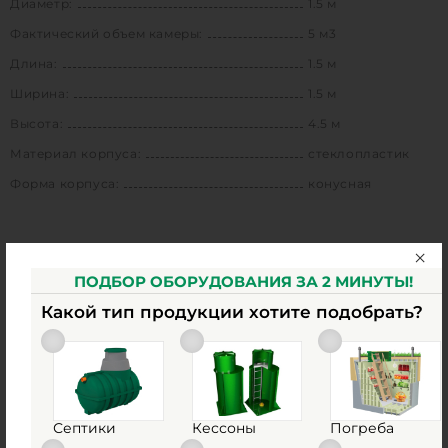
Диаметр:
1.5 м
Фактический объем камеры:
5 м3
Длина:
1.5 м
Ширина:
1.5 м
Высота:
4.5 м
Материал корпуса:
стеклопластик
Форма корпуса:
конусная
Сертификаты
ПОДБОР ОБОРУДОВАНИЯ ЗА 2 МИНУТЫ!
Какой тип продукции хотите подобрать?
Септики
Кессоны
Погреба