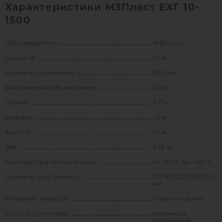
Характеристики М3Пласт ЕХГ 10-
1500
Производитель:
М3Пласт
Диаметр:
1.5 м
Диаметр горловины:
800 мм
Фактический объем камеры:
10 м3
Длина:
5.7 м
Ширина:
1.5 м
Высота:
1.5 м
Вес:
348 кг
Температура эксплуатации:
от -30°C до +60°C
Диаметр труб (вх/вых):
110/160/200/250/315
мм
Материал корпуса:
стеклопластик
Способ установки:
наземный,
подземный