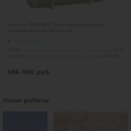
Емкость ГРИНЛОС 15 м3 горизонтальная
цилиндрическая подземная
Есть в наличии
Объем:
15 м3
Д х Ш х В:
5.5х1.92х1.92 м
686 000
руб.
Вес:
567 кг
Д х Ш х В:
5.5х1.92х1.92 м
Наши работы
Объем:
15 м3
1
КУПИТЬ