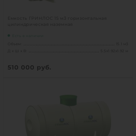
Емкость ГРИНЛОС 15 м3 горизонтальная
цилиндрическая наземная
Есть в наличии
Объем:
15.1 м3
Д х Ш х В:
5.5х1.92х1.92 м
510 000
руб.
Вес:
524 кг
Д х Ш х В:
5.5х1.92х1.92 м
Объем:
15.1 м3
1
КУПИТЬ