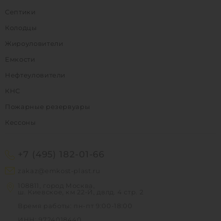
Септики
Колодцы
Жироуловители
Емкости
Нефтеуловители
КНС
Пожарные резервуары
Кессоны
+7 (495) 182-01-66
zakaz@emkost-plast.ru
108811, город Москва,
ш. Киевское, км 22-Й, двлд. 4 стр. 2
Время работы: пн-пт 9:00-18:00
ИНН: 9724018440