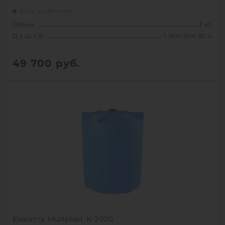
Есть в наличии
Объем:
3 м3
Д х Ш х В:
1.56х1.56х1.92 м
49 700
руб.
Вес:
75 кг
Д х Ш х В:
1.56х1.56х1.92 м
Объем:
3 м3
1
КУПИТЬ
Емкость Multplast К-3000