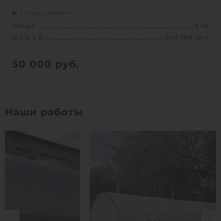
Есть в наличии
Объем:
3 м3
Д х Ш х В:
1.56х1.56х1.92 м
50 000
руб.
Вес:
75 кг
Д х Ш х В:
1.56х1.56х1.92 м
Наши работы
Объем:
3 м3
1
КУПИТЬ