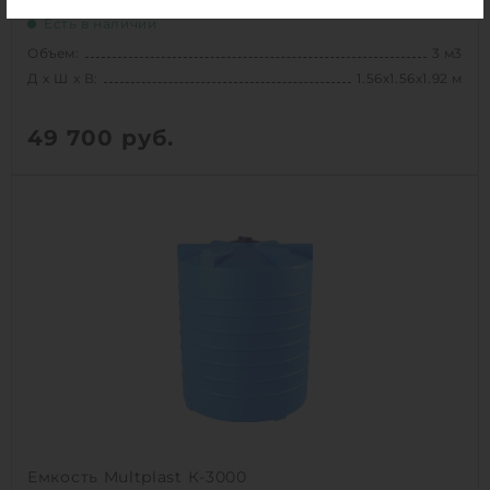
Есть в наличии
Объем:
3 м3
Д х Ш х В:
1.56х1.56х1.92 м
49 700
руб.
Вес:
75 кг
Д х Ш х В:
1.56х1.56х1.92 м
Объем:
3 м3
1
КУПИТЬ
Емкость Multplast К-3000