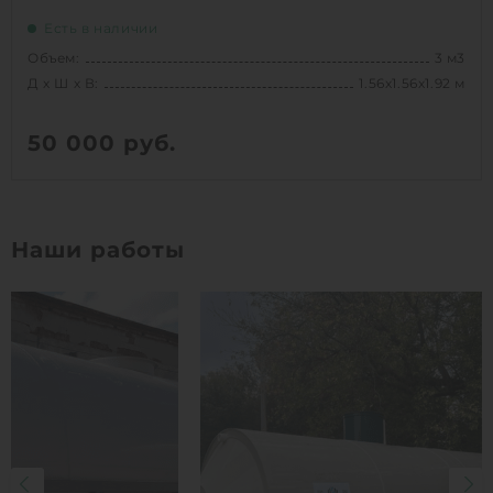
Есть в наличии
Объем:
3 м3
Д х Ш х В:
1.56х1.56х1.92 м
50 000
руб.
Вес:
75 кг
Д х Ш х В:
1.56х1.56х1.92 м
Наши работы
Объем:
3 м3
1
КУПИТЬ