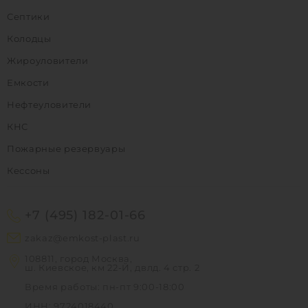
Септики
Колодцы
Жироуловители
Емкости
Нефтеуловители
КНС
Пожарные резервуары
Кессоны
+7 (495) 182-01-66
zakaz@emkost-plast.ru
108811, город Москва,
ш. Киевское, км 22-Й, двлд. 4 стр. 2
Время работы: пн-пт 9:00-18:00
ИНН: 9724018440