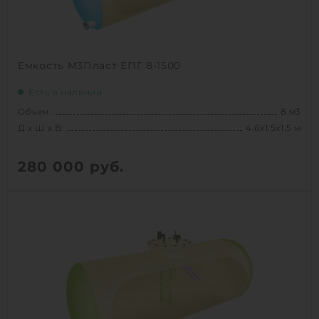
Емкость М3Пласт ЕПГ 8-1500
Есть в наличии
Объем:
8 м3
Д х Ш х В:
4.6х1.5х1.5 м
280 000
руб.
Вес:
281 кг
Д х Ш х В:
4.6х1.5х1.5 м
Объем:
8 м3
1
КУПИТЬ