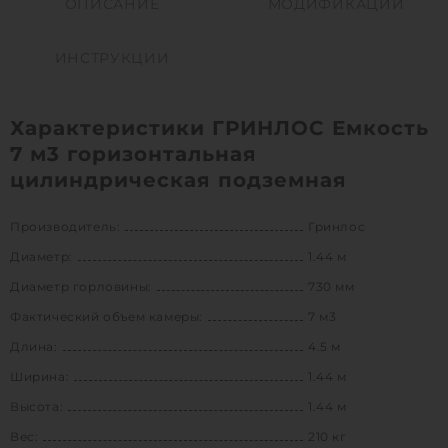
ОПИСАНИЕ
МОДИФИКАЦИИ
ИНСТРУКЦИИ
Характеристики ГРИНЛОС Емкость
7 м3 горизонтальная
цилиндрическая подземная
Производитель:
Гринлос
Диаметр:
1.44 м
Диаметр горловины:
730 мм
Фактический объем камеры:
7 м3
Длина:
4.5 м
Ширина:
1.44 м
Высота:
1.44 м
Вес:
210 кг